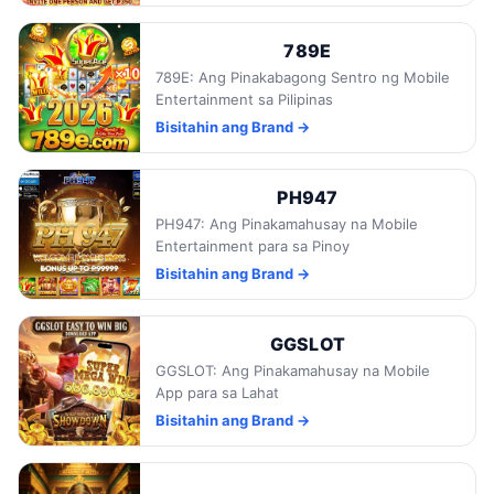
789E
789E: Ang Pinakabagong Sentro ng Mobile
Entertainment sa Pilipinas
Bisitahin ang Brand →
PH947
PH947: Ang Pinakamahusay na Mobile
Entertainment para sa Pinoy
Bisitahin ang Brand →
GGSLOT
GGSLOT: Ang Pinakamahusay na Mobile
App para sa Lahat
Bisitahin ang Brand →