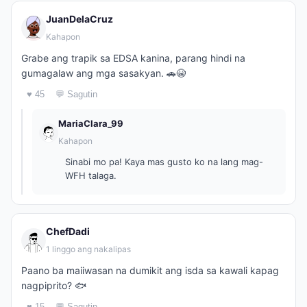
JuanDelaCruz
Kahapon
Grabe ang trapik sa EDSA kanina, parang hindi na
gumagalaw ang mga sasakyan. 🚗😭
♥ 45
💬 Sagutin
MariaClara_99
Kahapon
Sinabi mo pa! Kaya mas gusto ko na lang mag-
WFH talaga.
ChefDadi
1 linggo ang nakalipas
Paano ba maiiwasan na dumikit ang isda sa kawali kapag
nagpiprito? 🐟
♥ 15
💬 Sagutin