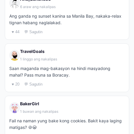
6 araw ang nakalipas
Ang ganda ng sunset kanina sa Manila Bay, nakaka-relax
tignan habang naglalakad.
♥ 44
💬 Sagutin
TravelGoals
1 linggo ang nakalipas
Saan maganda mag-bakasyon na hindi masyadong
mahal? Pass muna sa Boracay.
♥ 20
💬 Sagutin
BakerGirl
1 buwan ang nakalipas
Fail na naman yung bake kong cookies. Bakit kaya laging
matigas? 🍪😭