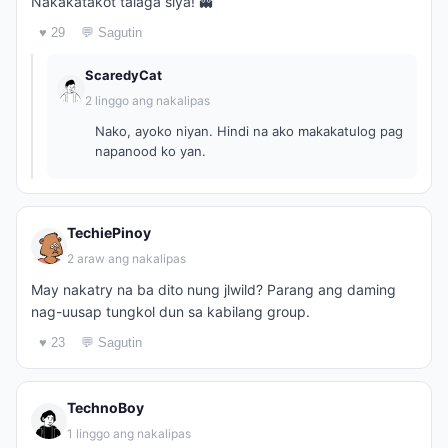
Nakakatakot talaga siya! 👻
♥ 29
💬 Sagutin
ScaredyCat
2 linggo ang nakalipas
Nako, ayoko niyan. Hindi na ako makakatulog pag
napanood ko yan.
TechiePinoy
2 araw ang nakalipas
May nakatry na ba dito nung jlwild? Parang ang daming
nag-uusap tungkol dun sa kabilang group.
♥ 23
💬 Sagutin
TechnoBoy
1 linggo ang nakalipas