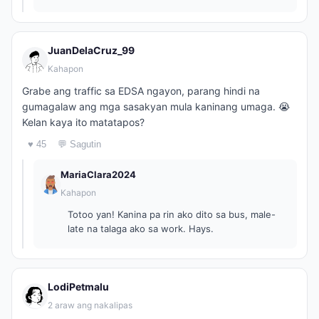
JuanDelaCruz_99
Kahapon
Grabe ang traffic sa EDSA ngayon, parang hindi na
gumagalaw ang mga sasakyan mula kaninang umaga. 😭
Kelan kaya ito matatapos?
♥ 45
💬 Sagutin
MariaClara2024
Kahapon
Totoo yan! Kanina pa rin ako dito sa bus, male-
late na talaga ako sa work. Hays.
LodiPetmalu
2 araw ang nakalipas