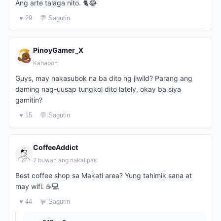
Ang arte talaga nito. 🐈😂
♥ 29
💬 Sagutin
PinoyGamer_X
Kahapon
Guys, may nakasubok na ba dito ng jlwild? Parang ang
daming nag-uusap tungkol dito lately, okay ba siya
gamitin?
♥ 15
💬 Sagutin
CoffeeAddict
2 buwan ang nakalipas
Best coffee shop sa Makati area? Yung tahimik sana at
may wifi. ☕️💻
♥ 44
💬 Sagutin