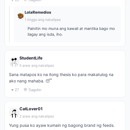
LolaRemedios
1 linggo ang nakalipas
Painitin mo muna ang kawali at mantika bago mo
ilagay ang isda, iho.
StudentLife
5 araw ang nakalipas
Sana matapos ko na itong thesis ko para makatulog na
ako nang mahaba. 😴
♥ 27
💬 Sagutin
CatLover01
2 araw ang nakalipas
Yung pusa ko ayaw kumain ng bagong brand ng feeds.