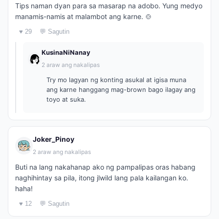
Tips naman dyan para sa masarap na adobo. Yung medyo
manamis-namis at malambot ang karne. 🍲
♥ 29
💬 Sagutin
KusinaNiNanay
2 araw ang nakalipas
Try mo lagyan ng konting asukal at igisa muna
ang karne hanggang mag-brown bago ilagay ang
toyo at suka.
Joker_Pinoy
2 araw ang nakalipas
Buti na lang nakahanap ako ng pampalipas oras habang
naghihintay sa pila, itong jlwild lang pala kailangan ko.
haha!
♥ 12
💬 Sagutin