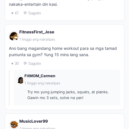
nakaka-entertain din kasi.
♥ 47
💬 Sagutin
FitnessFirst_Jose
1 linggo ang nakalipas
Ano bang magandang home workout para sa mga tamad
pumunta sa gym? Yung 15 mins lang sana.
♥ 30
💬 Sagutin
FitMOM_Carmen
1 linggo ang nakalipas
Try mo yung jumping jacks, squats, at planks.
Gawin mo 3 sets, solve na yan!
MusicLover99
2 linggo ang nakalipas