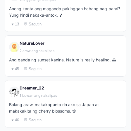
Anong kanta ang maganda pakinggan habang nag-aaral?
Yung hindi nakaka-antok. 🎵
♥ 13
💬 Sagutin
NatureLover
2 araw ang nakalipas
Ang ganda ng sunset kanina. Nature is really healing. 🌅
♥ 45
💬 Sagutin
Dreamer_22
1 buwan ang nakalipas
Balang araw, makakapunta rin ako sa Japan at
makakakita ng cherry blossoms. 🌸
♥ 46
💬 Sagutin