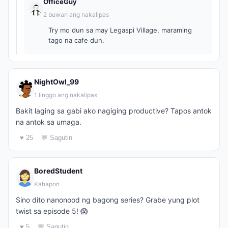
OfficeGuy
2 buwan ang nakalipas
Try mo dun sa may Legaspi Village, maraming
tago na cafe dun.
NightOwl_99
1 linggo ang nakalipas
Bakit laging sa gabi ako nagiging productive? Tapos antok
na antok sa umaga.
♥ 25
💬 Sagutin
BoredStudent
Kahapon
Sino dito nanonood ng bagong series? Grabe yung plot
twist sa episode 5! 😱
♥ 5
💬 Sagutin