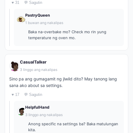
♥ 31
💬 Sagutin
PastryQueen
1 buwan ang nakalipas
Baka na-overbake mo? Check mo rin yung
temperature ng oven mo.
CasualTalker
3 linggo ang nakalipas
Sino pa ang gumagamit ng jlwild dito? May tanong lang
sana ako about sa settings.
♥ 17
💬 Sagutin
HelpfulHand
3 linggo ang nakalipas
Anong specific na settings ba? Baka matulungan
kita.