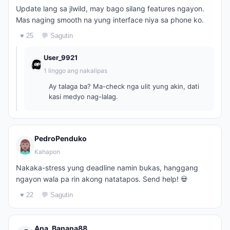
Update lang sa jlwild, may bago silang features ngayon.
Mas naging smooth na yung interface niya sa phone ko.
♥ 25
💬 Sagutin
User_9921
1 linggo ang nakalipas
Ay talaga ba? Ma-check nga ulit yung akin, dati
kasi medyo nag-lalag.
PedroPenduko
Kahapon
Nakaka-stress yung deadline namin bukas, hanggang
ngayon wala pa rin akong natatapos. Send help! 💀
♥ 22
💬 Sagutin
Ana_Banana88