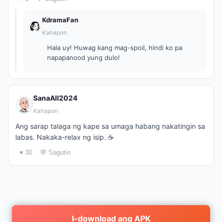
KdramaFan
Kahapon
Hala uy! Huwag kang mag-spoil, hindi ko pa
napapanood yung dulo!
SanaAll2024
Kahapon
Ang sarap talaga ng kape sa umaga habang nakatingin sa
labas. Nakaka-relax ng isip. ☕️
♥ 30
💬 Sagutin
I-download ang APK