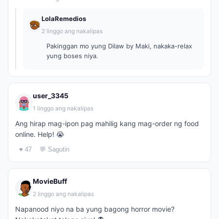
LolaRemedios
2 linggo ang nakalipas
Pakinggan mo yung Dilaw by Maki, nakaka-relax
yung boses niya.
user_3345
1 linggo ang nakalipas
Ang hirap mag-ipon pag mahilig kang mag-order ng food
online. Help! 😭
♥ 47
💬 Sagutin
MovieBuff
2 linggo ang nakalipas
Napanood niyo na ba yung bagong horror movie?