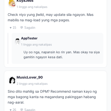
KuyaJeds
1 linggo ang nakalipas
Check niyo yung jlwild, may update sila ngayon. Mas
mabilis na mag-load yung mga pages.
♥ 15
💬 Sagutin
AppTester
1 linggo ang nakalipas
Uy oo nga, napansin ko rin yan. Mas okay na siya
gamitin ngayon kesa dati.
MusicLover_90
2 linggo ang nakalipas
Sino dito mahilig sa OPM? Recommend naman kayo ng
mga bagong kanta na magandang pakinggan habang
nag-aaral.
♥ 26
💬 Sagutin