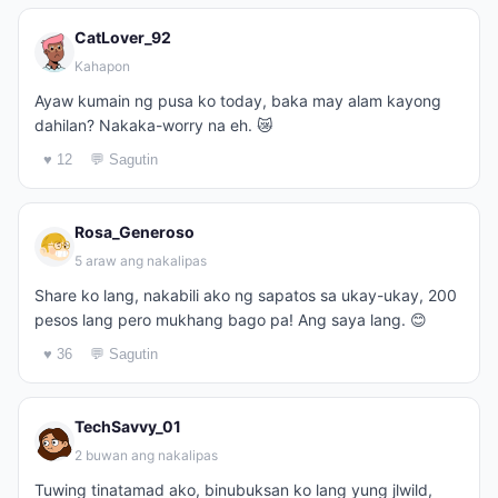
CatLover_92
Kahapon
Ayaw kumain ng pusa ko today, baka may alam kayong
dahilan? Nakaka-worry na eh. 😿
♥ 12
💬 Sagutin
Rosa_Generoso
5 araw ang nakalipas
Share ko lang, nakabili ako ng sapatos sa ukay-ukay, 200
pesos lang pero mukhang bago pa! Ang saya lang. 😊
♥ 36
💬 Sagutin
TechSavvy_01
2 buwan ang nakalipas
Tuwing tinatamad ako, binubuksan ko lang yung jlwild,