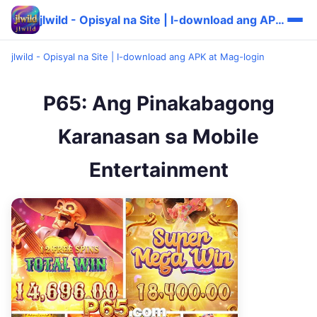
jlwild - Opisyal na Site | I-download ang APK at Mag-login
jlwild - Opisyal na Site | I-download ang APK at Mag-login
P65: Ang Pinakabagong
Karanasan sa Mobile
Entertainment