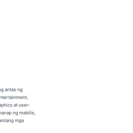
ng antas ng
entertainment,
phics at user-
anap ng mabilis,
anilang mga