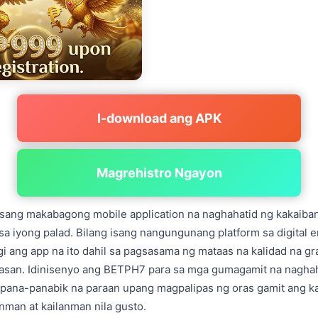
I-download ang APK
Magrehistro Ngayon
sang makabagong mobile application na naghahatid ng kakaiba
 sa iyong palad. Bilang isang nangungunang platform sa digital 
ang app na ito dahil sa pagsasama ng mataas na kalidad na gra
nasan. Idinisenyo ang BETPH7 para sa mga gumagamit na naghah
apana-panabik na paraan upang magpalipas ng oras gamit ang k
man at kailanman nila gusto.